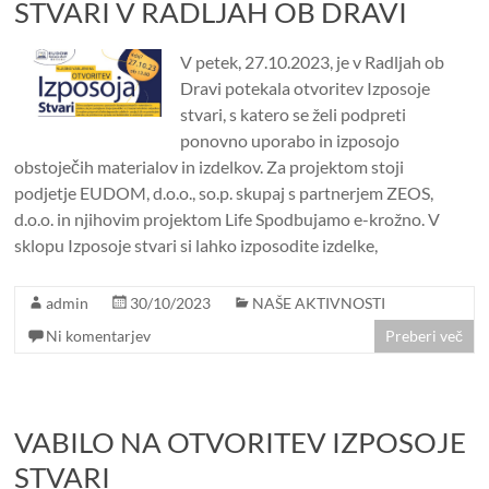
STVARI V RADLJAH OB DRAVI
V petek, 27.10.2023, je v Radljah ob
Dravi potekala otvoritev Izposoje
stvari, s katero se želi podpreti
ponovno uporabo in izposojo
obstoječih materialov in izdelkov. Za projektom stoji
podjetje EUDOM, d.o.o., so.p. skupaj s partnerjem ZEOS,
d.o.o. in njihovim projektom Life Spodbujamo e-krožno. V
sklopu Izposoje stvari si lahko izposodite izdelke,
admin
30/10/2023
NAŠE AKTIVNOSTI
Ni komentarjev
Preberi več
VABILO NA OTVORITEV IZPOSOJE
STVARI