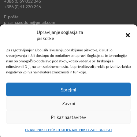
+386 (0)59 032 045
+386 (0)41 230 246
E-pošta:
pisarna.eudom@gmail.com
reciklarnaeudom@gmail.com
Upravljanje soglasja za
EUDOM JE DRUŽBENO
piškotke
ODGOVORNO PODJETJE
Za zagotavljanje najboljših izkušenj uporabljamo piškotke, ki služijo
shranjevanju in/ali dostopu do podatkov o napravi. Soglasje za te tehnologije
nam bo omogočilo obdelavo podatkov, kot so vedenje pri brskanju ali
Naše vrednote so:
edinstveni ID-ji, na tem spletnem mestu. Neprivolitev ali preklic privolitve lahko
negativno vpliva na nekatere zmožnosti in funkcije.
Uporaba naprednih ljudem prijaznih tehnologij.
Ustvarjalno vzdušje in zagotavljanje dobrih pogojev za delo.
Krepitev stroke z inženirsko radovednostjo in sinergijskim
Sprejmi
povezovanjem strokovnih znanj.
Trajnostni razvoj posebej na področju učinkovite rabe energije,
obnovljivih virov energije in ponovne rabe izdelkov.
Zavrni
Prikaz nastavitev
Copyright © 2026
. All rights reserved. Theme
Spacious
by ThemeGrill. Powered
PRAVILNIK O PIŠKOTKIH
PRAVILNIK O ZASEBNOSTI
by:
WordPress
.