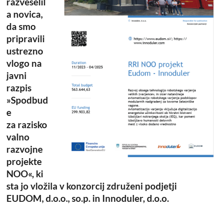
razveselil
a novica,
da smo
pripravili
ustrezno
vlogo na
javni
razpis
»Spodbud
e
za razisko
valno
razvojne
projekte
NOO«, ki
sta jo vložila v konzorcij združeni podjetji
EUDOM, d.o.o., so.p. in Innoduler, d.o.o.