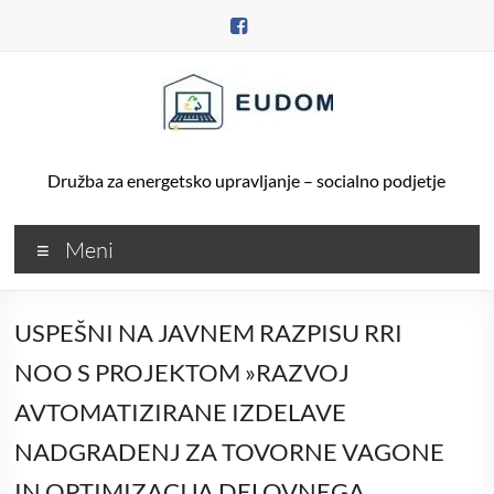
Skip
to
content
Družba za energetsko upravljanje – socialno podjetje
Meni
USPEŠNI NA JAVNEM RAZPISU RRI
NOO S PROJEKTOM »RAZVOJ
AVTOMATIZIRANE IZDELAVE
NADGRADENJ ZA TOVORNE VAGONE
IN OPTIMIZACIJA DELOVNEGA