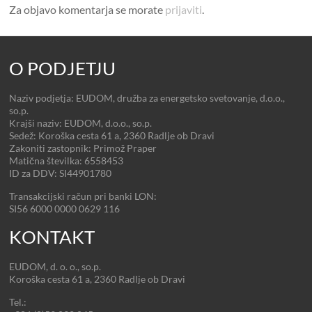
Za objavo komentarja se morate
prijaviti
.
O PODJETJU
Naziv podjetja: EUDOM, družba za energetsko svetovanje, d.o.o.,
so.p.
Krajši naziv: EUDOM, d.o.o., so.p.
Sedež: Koroška cesta 61 a, 2360 Radlje ob Dravi
Zakoniti zastopnik: Primož Praper
Matična številka: 6558453
ID za DDV: SI44901780
Transakcijski račun pri banki LON:
SI56 6000 0000 0629 116
KONTAKT
EUDOM, d. o. o., so.p.
Koroška cesta 61 a, 2360 Radlje ob Dravi
Tel.: