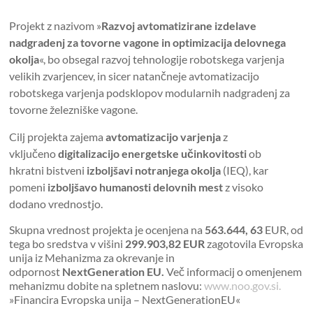
Projekt z nazivom »
Razvoj avtomatizirane izdelave
nadgradenj za tovorne vagone in optimizacija delovnega
okolja
«, bo obsegal razvoj tehnologije robotskega varjenja
velikih zvarjencev, in sicer natančneje avtomatizacijo
robotskega varjenja podsklopov modularnih nadgradenj za
tovorne železniške vagone.
Cilj projekta zajema
avtomatizacijo varjenja
z
vključeno
digitalizacijo energetske učinkovitosti
ob
hkratni bistveni
izboljšavi notranjega okolja
(IEQ), kar
pomeni
izboljšavo humanosti delovnih mest
z visoko
dodano vrednostjo.
Skupna vrednost projekta je ocenjena na
563.644, 63
EUR, od
tega bo sredstva v višini
299.903,82 EUR
zagotovila Evropska
unija iz Mehanizma za okrevanje in
odpornost
NextGeneration EU.
Več informacij o omenjenem
mehanizmu dobite na spletnem naslovu:
www.noo.gov.si.
»Financira Evropska unija – NextGenerationEU«