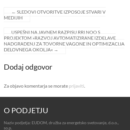
←
SLEDOVI OTVORITVE IZPOSOJE STVARI V
MEDIJIH
USPEŠNI NA JAVNEM RAZPISU RRI NOO S
PROJEKTOM »RAZVOJ AVTOMATIZIRANE IZDELAVE
NADGRADENJ ZA TOVORNE VAGONE IN OPTIMIZACIJA
DELOVNEGA OKOLJA«
→
Dodaj odgovor
Za objavo komentarja se morate
prijaviti
.
O PODJETJU
Naziv podjetja: EUDOM, družba za energetsko svetovanje, d.o.o.,
so.p.