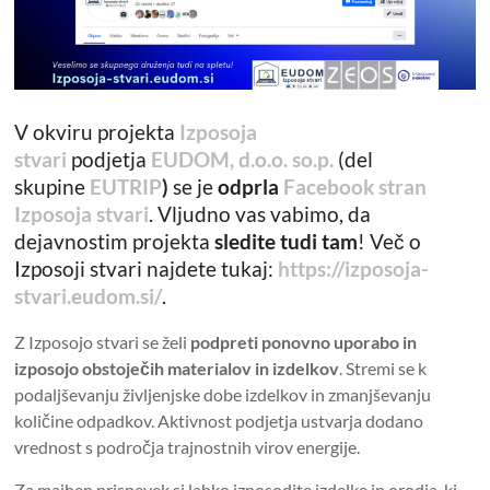
V okviru projekta
Izposoja
stvari
podjetja
EUDOM, d.o.o. so.p.
(del
skupine
EUTRIP
)
se je
odprla
Facebook stran
Izposoja stvari
. Vljudno vas vabimo, da
dejavnostim projekta
sledite tudi tam
! Več o
Izposoji stvari najdete tukaj:
https://izposoja-
stvari.eudom.si/
.
Z Izposojo stvari se želi
podpreti ponovno uporabo in
izposojo obstoječih materialov in izdelkov
. Stremi se k
podaljševanju življenjske dobe izdelkov in zmanjševanju
količine odpadkov. Aktivnost podjetja ustvarja dodano
vrednost s področja trajnostnih virov energije.
Za majhen prispevek si lahko izposodite izdelke in orodja, ki